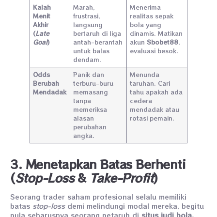
Kalah
Marah,
Menerima
Menit
frustrasi,
realitas sepak
Akhir
langsung
bola yang
(
Late
bertaruh di liga
dinamis. Matikan
Goal
)
antah-berantah
akun
Sbobet88
,
untuk balas
evaluasi besok.
dendam.
Odds
Panik dan
Menunda
Berubah
terburu-buru
taruhan. Cari
Mendadak
memasang
tahu apakah ada
tanpa
cedera
memeriksa
mendadak atau
alasan
rotasi pemain.
perubahan
angka.
3. Menetapkan Batas Berhenti
(
Stop-Loss
&
Take-Profit
)
Seorang trader saham profesional selalu memiliki
batas
stop-loss
demi melindungi modal mereka, begitu
pula seharusnya seorang petaruh di
situs judi bola
.