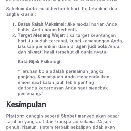
Sebelum Anda mulai bertaruh hari itu, tetapkan dua
angka krusial:
Batas Kalah Maksimal:
Jika modal harian Anda
habis, Anda
harus
berhenti.
Target Menang Wajar:
Jika target keuntungan
hari itu sudah tercapai, kunci kemenangan Anda,
lakukan penarikan dana di
agen judi bola
Anda,
dan nikmati hasil tersebut di dunia nyata.
Kata Bijak Psikologi:
“Taruhan bola adalah permainan jangka
panjang. Kemampuan Anda mengendalikan
emosi saat kalah jauh lebih penting
daripada kecerdasan Anda saat menebak
pemenang.”
Kesimpulan
Platform canggih seperti
Sbobet
menyediakan pasar
taruhan yang adil dan transparan selama 24 jam
penuh. Namun, sistem terbaik sekalipun tidak akan