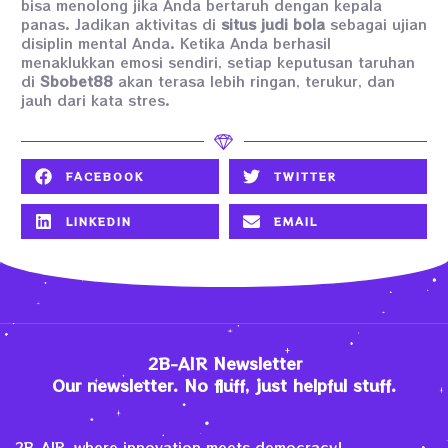
bisa menolong jika Anda bertaruh dengan kepala
panas. Jadikan aktivitas di
situs judi bola
sebagai ujian
disiplin mental Anda. Ketika Anda berhasil
menaklukkan emosi sendiri, setiap keputusan taruhan
di
Sbobet88
akan terasa lebih ringan, terukur, dan
jauh dari kata stres.
FACEBOOK
TWITTER
LINKEDIN
EMAIL
2B-AIR Newsletter
Our newsletter. No fluff, just helpful stuff.
2B-AIR, where innovation meets democracy!